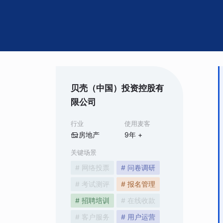
贝壳（中国）投资控股有
限公司
行业
使用麦客
房地产
9
年 +
关键场景
# 网络投票
# 问卷调研
# 考试测评
# 报名管理
# 招聘培训
# 在线收款
# 客户服务
# 用户运营