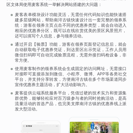
区文体局使用麦客系统一举解决网站搭建的大问题：
麦客表单模块设计功能灵活，无需任何代码知识也能快速搭
建多层级网站，帮助南浔古镇快速设计出一套完整的领券系
统：游客在领券主页点击不同的优惠券类型，就会自动进入
相应的优惠券分区，既可以在线欣赏优美的景区风景照片，
还可以填写个人信息，参与领券活动。
通过开启【验票】功能，游客在领券页面登记信息后，就会
自动获取电子优惠券凭证，到达景区出示凭证，工作人员用
微信扫码即可自动完成验票流程，无需外接扫码枪设备，非
常方便。
使用麦客制作的领券系统会生成固定的访问网址，无需接口
对接即可直接添加到微信、小程序、微博、APP等各类社交
平台，并支持分享转发，方便南浔古镇在多个市场渠道同步
宣传优惠券主题活动，扩大活动影响力。
麦客提供云端系统服务平台，凭借过硬的技术实力和资源集
群优势，能够轻松应对百万级参与者的同时抢购活动，是高
流量活动的首选产品，也完美支撑南浔古镇的优惠券线上派
发大型活动。