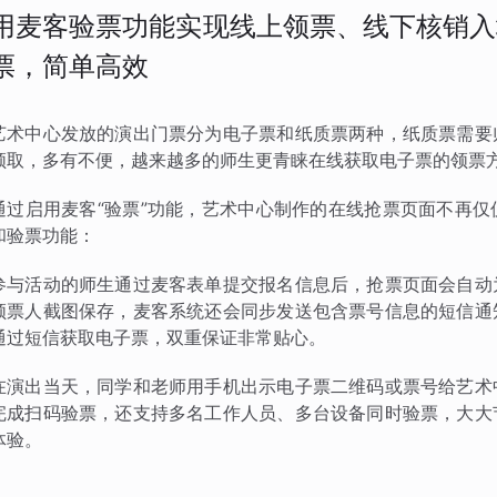
用麦客验票功能实现线上领票、线下核销入
票，简单高效
艺术中心发放的演出门票分为电子票和纸质票两种，纸质票需要
领取，多有不便，越来越多的师生更青睐在线获取电子票的领票
通过启用麦客“验票”功能，艺术中心制作的在线抢票页面不再
和验票功能：
参与活动的师生通过麦客表单提交报名信息后，抢票页面会自动
领票人截图保存，麦客系统还会同步发送包含票号信息的短信通
通过短信获取电子票，双重保证非常贴心。
在演出当天，同学和老师用手机出示电子票二维码或票号给艺术
完成扫码验票，还支持多名工作人员、多台设备同时验票，大大
体验。