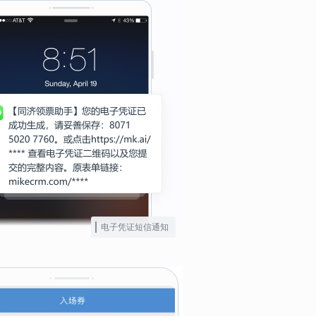
电子凭证短信通知