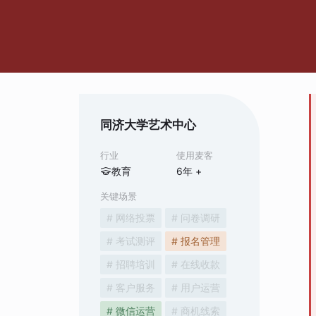
同济大学艺术中心
行业
使用麦客
教育
6
年 +
关键场景
# 网络投票
# 问卷调研
# 考试测评
# 报名管理
# 招聘培训
# 在线收款
# 客户服务
# 用户运营
# 微信运营
# 商机线索