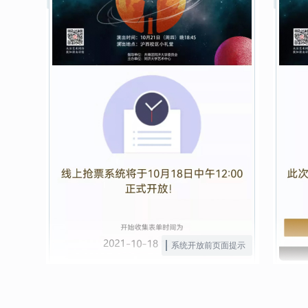
系统开放前页面提示