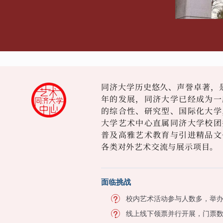
同济大学历史悠久、声誉卓著，是
年的发展，同济大学已经成为一
的综合性、研究型、国际化大学
大学艺术中心直属同济大学校团
普及高雅艺术教育与引进精品文
各类对外艺术交流与展示项目。
面临挑战
校内艺术活动参与人数多，举
线上线下领票并行开展，门票