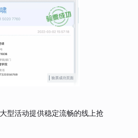
验票成功页面
大型活动提供稳定流畅的线上抢